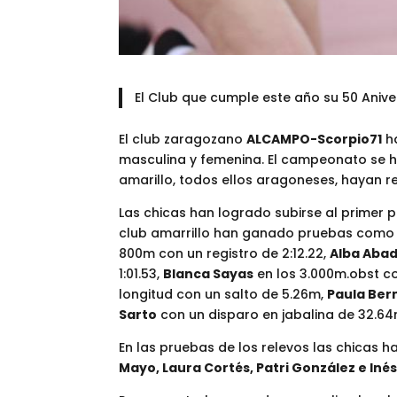
El Club que cumple este año su 50 Aniv
El club zaragozano
ALCAMPO-Scorpio71
ha
masculina y femenina. El campeonato se 
amarillo, todos ellos aragoneses, hayan 
Las chicas han logrado subirse al primer 
club amarrillo han ganado pruebas como
800m con un registro de 2:12.22,
Alba Abad
1:01.53,
Blanca Sayas
en los 3.000m.obst co
longitud con un salto de 5.26m,
Paula Ber
Sarto
con un disparo en jabalina de 32.64
En las pruebas de los relevos las chicas
Mayo, Laura Cortés, Patri González e Iné