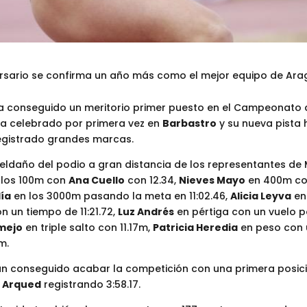
ersario se confirma un año más como el mejor equipo de Ara
 conseguido un meritorio primer puesto en el Campeonato 
ha celebrado por primera vez en
Barbastro
y su nueva pista 
registrado grandes marcas.
peldaño del podio a gran distancia de los representantes de
 los 100m con
Ana Cuello
con 12.34,
Nieves Mayo
en 400m con
ía
en los 3000m pasando la meta en 11:02.46,
Alicia Leyva
en
n un tiempo de 11:21.72,
Luz Andrés
en pértiga con un vuelo p
mejo
en triple salto con 11.17m,
Patricia Heredia
en peso con 
m.
 han conseguido acabar la competición con una primera posic
s Arqued
registrando 3:58.17.