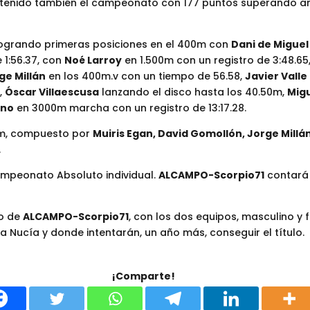
obtenido también el campeonato con 177 puntos superando a
 logrando primeras posiciones en el 400m con
Dani de Migue
 1:56.37, con
Noé Larroy
en 1.500m con un registro de 3:48.65
ge Millán
en los 400m.v con un tiempo de 56.58,
Javier Valle
,
Óscar Villaescusa
lanzando el disco hasta los 40.50m,
Mig
eno
en 3000m marcha con un registro de 13:17.28.
00m, compuesto por
Muiris Egan, David Gomollón, Jorge Millá
.
ampeonato Absoluto individual.
ALCAMPO-Scorpio71
contará 
to de
ALCAMPO-Scorpio71
, con los dos equipos, masculino y 
a Nucía y donde intentarán, un año más, conseguir el título.
¡Comparte!