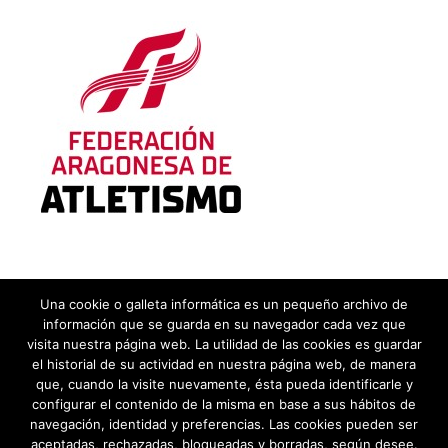
APARTADO DE CORREOS 310
50080 Zaragoza (España)
Una cookie o galleta informática es un pequeño archivo de
información que se guarda en su navegador cada vez que
visita nuestra página web. La utilidad de las cookies es guardar
el historial de su actividad en nuestra página web, de manera
que, cuando la visite nuevamente, ésta pueda identificarle y
configurar el contenido de la misma en base a sus hábitos de
navegación, identidad y preferencias. Las cookies pueden ser
Política de Privacidad
aceptadas, rechazadas, bloqueadas y borradas, según desee.