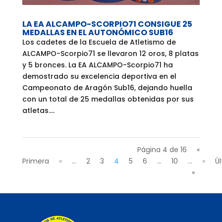
LA EA ALCAMPO-SCORPIO71 CONSIGUE 25
MEDALLAS EN EL AUTONÓMICO SUB16
Los cadetes de la Escuela de Atletismo de
ALCAMPO-Scorpio71 se llevaron 12 oros, 8 platas
y 5 bronces. La EA ALCAMPO-Scorpio71 ha
demostrado su excelencia deportiva en el
Campeonato de Aragón Sub16, dejando huella
con un total de 25 medallas obtenidas por sus
atletas....
Página 4 de 16
«
Primera
«
...
2
3
4
5
6
...
10
...
»
Ú
»