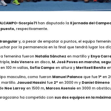
 ALCAMPO-Scorpio71
han disputado la
II jornada del Campe
° puesto,
respectivamente.
drangular
y, a pesar de empatar a puntos, el equipo femeni
luchar por la permanencia en la final que tendrá lugar los dí
ra femenina fueron
Natalia Sánchez
en martillo y
Enya Carr
triple,
Inés Venero
en disco,
M. José Poves en marcha
,
segu
en 100 m vallas,
Sofía Campo
en altura y
Meritxell Benito
en
uipo masculino, como fueron
Manuel Palanco
que fue
1°
en 2
martillo.
Jaouad Hassini
fue
2°
en 3000 m y
Daniel Gimeno
 de
Noe Larroy
en 1500 m,
Marcos Asensio
en 3000 m obstácu
 zaragozano ha competido con
sus dos equipos en la máxima