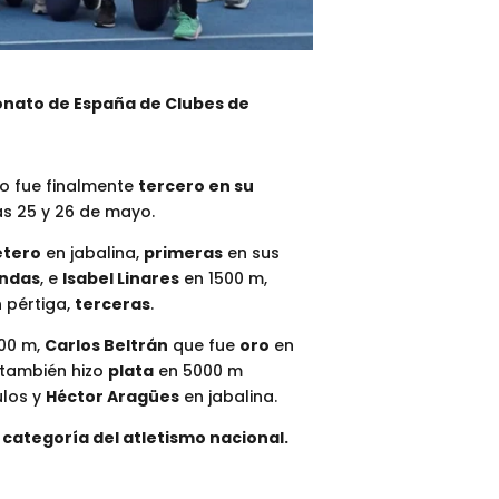
onato de España de Clubes de
no fue finalmente
tercero en su
as 25 y 26 de mayo.
etero
en jabalina,
primeras
en sus
ndas
, e
Isabel Linares
en 1500 m,
 pértiga,
terceras
.
00 m,
Carlos Beltrán
que fue
oro
en
también hizo
plata
en 5000 m
los y
Héctor Aragües
en jabalina.
 categoría del atletismo nacional.