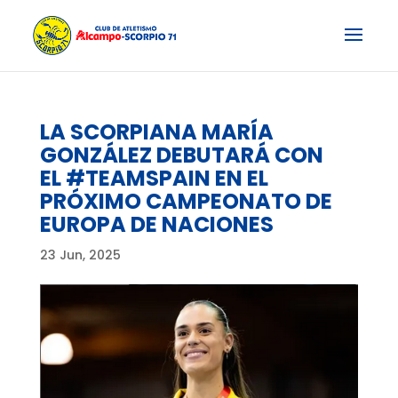
LA SCORPIANA MARÍA
GONZÁLEZ DEBUTARÁ CON
EL #TEAMSPAIN EN EL
PRÓXIMO CAMPEONATO DE
EUROPA DE NACIONES
23 Jun, 2025