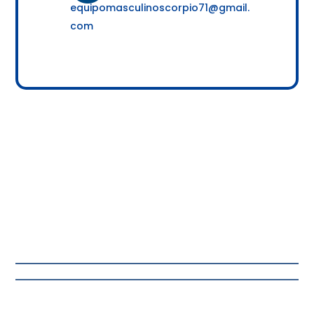
equipomasculinoscorpio71@gmail.
com