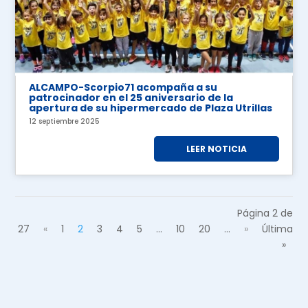
ALCAMPO-Scorpio71 acompaña a su
patrocinador en el 25 aniversario de la
apertura de su hipermercado de Plaza Utrillas
12 septiembre 2025
LEER NOTICIA
Página 2 de
27
«
1
2
3
4
5
...
10
20
...
»
Última
»