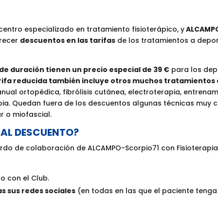
l centro especializado en tratamiento fisioterápico, y
ALCAMPO
recer
descuentos en las tarifas
de los tratamientos a depor
 de duración tienen un precio especial de 39 €
para los depo
rifa reducida también incluye otros muchos tratamientos 
anual ortopédica, fibrólisis cutánea, electroterapia, entrenam
apia. Quedan fuera de los descuentos algunas técnicas muy 
r o miofascial.
 AL DESCUENTO?
rdo de colaboración de ALCAMPO-Scorpio71 con Fisioterapia
lo con el Club.
as sus redes sociales
(en todas en las que el paciente tenga p