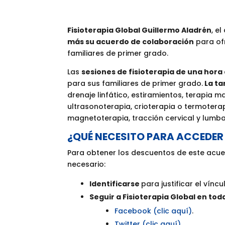
Fisioterapia Global Guillermo Aladrén
, e
más su acuerdo de colaboración
para of
familiares de primer grado.
Las
sesiones de fisioterapia de una hora
para sus familiares de primer grado.
La ta
drenaje linfático, estiramientos, terapia m
ultrasonoterapia, crioterapia o termoter
magnetoterapia, tracción cervical y lumba
¿QUÉ NECESITO PARA ACCEDER
Para obtener los descuentos de este acue
necesario:
Identificarse
para justificar el víncu
Seguir a Fisioterapia Global en tod
Facebook (clic aquí)
.
Twitter (clic aquí)
.