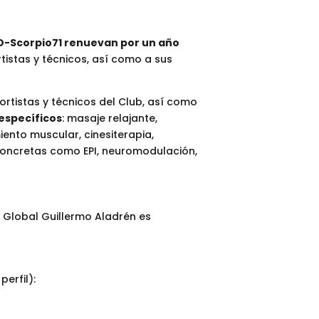
-Scorpio71 renuevan por un año
tistas y técnicos, así como a sus
rtistas y técnicos del Club, así como
específicos
: masaje relajante,
iento muscular, cinesiterapia,
concretas como EPI, neuromodulación,
 Global Guillermo Aladrén es
erfil):