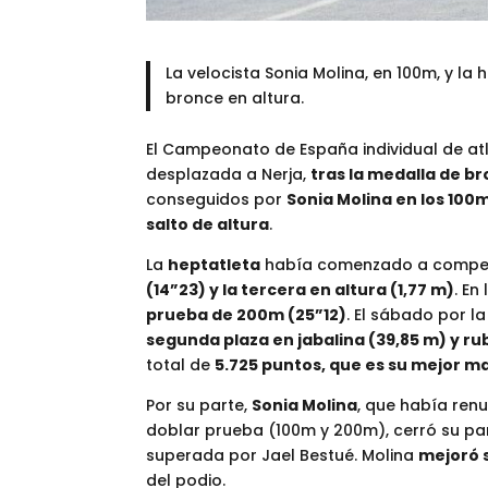
La velocista Sonia Molina, en 100m, y 
bronce en altura.
El Campeonato de España individual de atl
desplazada a Nerja,
tras la medalla de b
conseguidos por
Sonia Molina en los 100
salto de altura
.
La
heptatleta
había comenzado a competir
(14”23) y la tercera en altura (1,77 m)
. En
prueba de 200m (25”12)
. El sábado por 
segunda plaza en jabalina (39,85 m) y rub
total de
5.725 puntos, que es su mejor m
Por su parte,
Sonia Molina
, que había renu
doblar prueba (100m y 200m), cerró su p
superada por Jael Bestué. Molina
mejoró s
del podio.