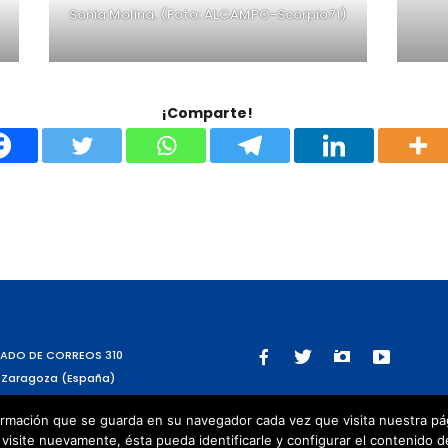
Sonia Molina. (Foto: ALCAMPO-Scorpio71)
¡Comparte!
ADO DE CORREOS 310
 Zaragoza (España)
rmación que se guarda en su navegador cada vez que visita nuestra págin
visite nuevamente, ésta pueda identificarle y configurar el contenido d