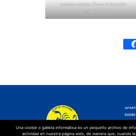
Andrea Medina. (Foto: ALCAMPO-
Scorpio71)
APART
50080
Una cookie o galleta informática es un pequeño archivo de info
actividad en nuestra página web, de manera que, cuando la 