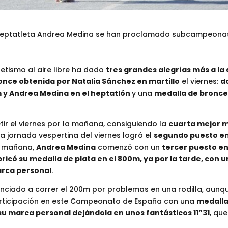
la heptatleta Andrea Medina se han proclamado subcampeonas 
etismo al aire libre ha dado
tres grandes alegrías más a l
ronce obtenida por Natalia Sánchez en martillo
el viernes:
d
m y Andrea Medina en el heptatlón
y una
medalla de bronce 
 el viernes por la mañana, consiguiendo la
cuarta mejor m
 la jornada vespertina del viernes logró el
segundo puesto en 
la mañana,
Andrea Medina
comenzó con un
tercer puesto en
ricó su medalla de plata en el 800m, ya por la tarde, con u
arca personal
.
nciado a correr el 200m por problemas en una rodilla, aunque
articipación en este Campeonato de España con una
medalla
u marca personal dejándola en unos fantásticos 11”31
, qu