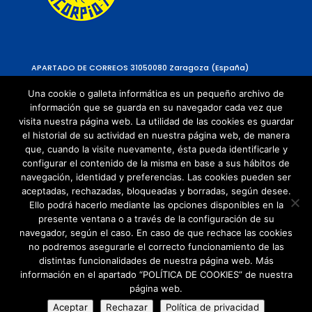
APARTADO DE CORREOS 310
50080 Zaragoza (España)
Una cookie o galleta informática es un pequeño archivo de
información que se guarda en su navegador cada vez que
visita nuestra página web. La utilidad de las cookies es guardar
el historial de su actividad en nuestra página web, de manera
que, cuando la visite nuevamente, ésta pueda identificarle y
configurar el contenido de la misma en base a sus hábitos de
navegación, identidad y preferencias. Las cookies pueden ser
Política de Privacidad
aceptadas, rechazadas, bloqueadas y borradas, según desee.
Política de cookies
Ello podrá hacerlo mediante las opciones disponibles en la
presente ventana o a través de la configuración de su
navegador, según el caso. En caso de que rechace las cookies
no podremos asegurarle el correcto funcionamiento de las
distintas funcionalidades de nuestra página web. Más
información en el apartado “POLÍTICA DE COOKIES” de nuestra
página web.
© Copyright 2021 | Todos los Derechos
Aceptar
Rechazar
Política de privacidad
Reservados