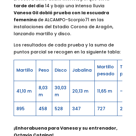
tarde del día
14 y bajo una intensa lluvia
Vanesa Gil dobló prueba con la escuadra
femenina
de ALCAMPO-Scorpio71 en las
instalaciones del Estadio Corona de Aragón,
lanzando martillo y disco.
Los resultados de cada prueba y la suma de
puntos parcial se recogen en la siguiente tabla:
Martillo
Total
Martillo
Peso
Disco
Jabalina
pesado
puntos
8,03
30,03
41,10 m
20,13 m
11,65 m
–
m
m
895
458
528
347
727
2.955
¡Enhorabuena para Vanesa y su entrenador,
Octavio Cotaina!