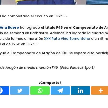
ha completado el circuito en 1:32’50»
Ana Buero
ha logrado el
título F45 en el Campeonato de A
in de semana en Barbastro. Además, ha logrado la cuarta po
ncluido la media maratón
XXX Ruta Vino Somontano
a un ritm
 el de 15.5K en 1:32:50.
ayud el Campeonato de Aragón de 10K. Se espera alta partic
e Aragón de media maratón F45. (Foto: Fartleck Sport)
¡Comparte!