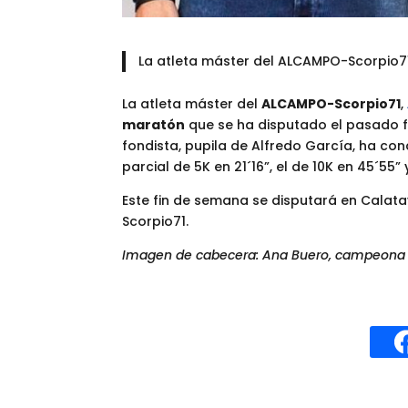
La atleta máster del ALCAMPO-Scorpio71 
La atleta máster del
ALCAMPO-Scorpio71
,
maratón
que se ha disputado el pasado f
fondista, pupila de Alfredo García, ha co
parcial de 5K en 21´16”, el de 10K en 45´55” y
Este fin de semana se disputará en Calat
Scorpio71.
Imagen de cabecera: Ana Buero, campeona d