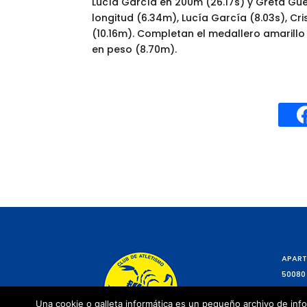
Lucía García en 200m (26.17s) y Greta Gue
longitud (6.34m), Lucía García (8.03s), Cr
(10.16m). Completan el medallero amarillo
en peso (8.70m).
APART
50080
Una cookie o galleta informática es un pequeño archivo de info