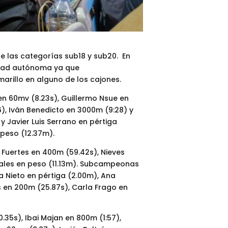
e las categorías sub18 y sub20. En
idad autónoma ya que
arillo en alguno de los cajones.
n 60mv (8.23s), Guillermo Nsue en
), Iván Benedicto en 3000m (9:28) y
 Javier Luis Serrano en pértiga
 peso (12.37m).
Fuertes en 400m (59.42s), Nieves
orales en peso (11.13m). Subcampeonas
a Nieto en pértiga (2.00m), Ana
es en 200m (25.87s), Carla Frago en
5s), Ibai Majan en 800m (1:57),