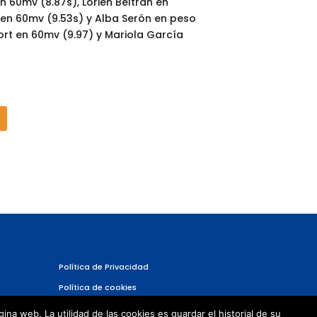
 60mv (8.87s), Lorién Beltrán en
o en 60mv (9.53s) y Alba Serón en peso
ort en 60mv (9.97) y Mariola García
Política de Privacidad
Política de cookies
a web. La utilidad de las cookies es guardar el historial de su