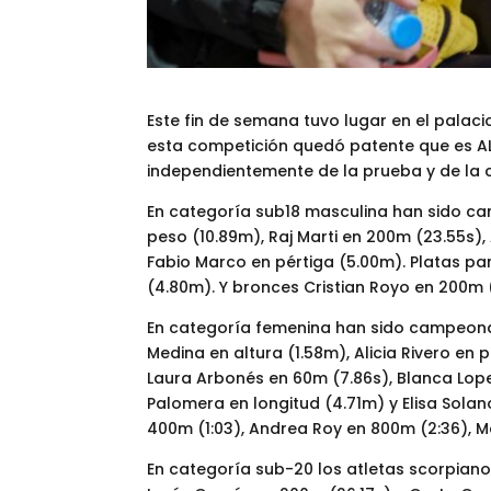
Este fin de semana tuvo lugar en el pala
esta competición quedó patente que es A
independientemente de la prueba y de la c
En categoría sub18 masculina han sido ca
peso (10.89m), Raj Marti en 200m (23.55s)
Fabio Marco en pértiga (5.00m). Platas par
(4.80m). Y bronces Cristian Royo en 200m 
En categoría femenina han sido campeonas
Medina en altura (1.58m), Alicia Rivero en
Laura Arbonés en 60m (7.86s), Blanca Lope
Palomera en longitud (4.71m) y Elisa Solan
400m (1:03), Andrea Roy en 800m (2:36), M
En categoría sub-20 los atletas scorpian