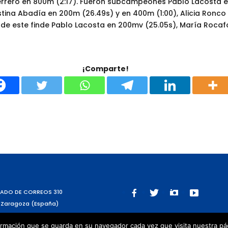
rrero en 800m (2:17). Fueron subcampeones Pablo Lacosta en
istina Abadía en 200m (26.49s) y en 400m (1:00), Alicia Ronc
 de este finde Pablo Lacosta en 200mv (25.05s), María Rocaf
¡Comparte!
ADO DE CORREOS 310
 Zaragoza (España)
rmación que se guarda en su navegador cada vez que visita nuestra págin