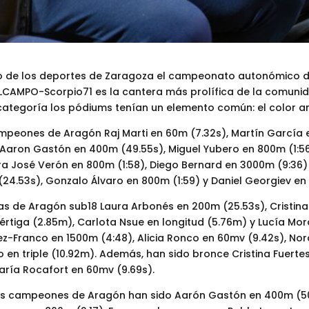
cio de los deportes de Zaragoza el campeonato autonómico d
LCAMPO-Scorpio71 es la cantera más prolífica de la comun
ategoría los pódiums tenían un elemento común: el color am
mpeones de Aragón Raj Marti en 60m (7.32s), Martín García e
, Aaron Gastón en 400m (49.55s), Miguel Yubero en 800m (1:56
a José Verón en 800m (1:58), Diego Bernard en 3000m (9:36) y
(24.53s), Gonzalo Álvaro en 800m (1:59) y Daniel Georgiev en
 de Aragón sub18 Laura Arbonés en 200m (25.53s), Cristina 
 pértiga (2.85m), Carlota Nsue en longitud (5.76m) y Lucía M
z-Franco en 1500m (4:48), Alicia Ronco en 60mv (9.42s), Nor
o en triple (10.92m). Además, han sido bronce Cristina Fuert
aría Rocafort en 60mv (9.69s).
os campeones de Aragón han sido Aarón Gastón en 400m (50.3