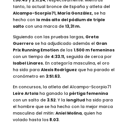
1:50.43
y
2:11.24
, respectivamente. Mientras
tanto, la actual bronce de España y atleta del
Alcampo-Scorpio71, María González,
se ha
hecho con
lo más alto del pódium de triple
salto
con una marca de
13,31 m.
Siguiendo con las pruebas largas,
Greta
Guerrero
se ha adjudicado además el
Gran
Prix Running Emotion
de los
1.500 m femeninos
con un tiempo de
4:33.11,
seguida de cerca por
Isabel Linares.
En categoría masculina, el oro
ha sido para
Alexis Rodríguez
que ha parado el
cronómetro en
3:51.63.
En concursos, la atleta del Alcampo-Scorpio71
Leire Artola
ha ganado la
pértiga femenina
con un salto de
3.52
. Y la
longitud
ha sido para
el hombre que se ha hecho con la mejor marca
masculina del mitin:
Aniel Molina
, quien ha
volado hasta los
8.03
.