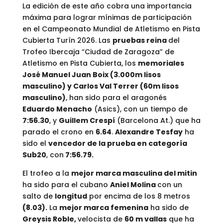
La edición de este año cobra una importancia
máxima para lograr mínimas de participación
en el Campeonato Mundial de Atletismo en Pista
Cubierta Turín 2026. Las
pruebas reina
del
Trofeo Ibercaja “Ciudad de Zaragoza” de
Atletismo en Pista Cubierta, los
memoriales
José Manuel Juan Boix (3.000m lisos
masculino) y Carlos Val Terrer (60m lisos
masculino)
, han sido para el aragonés
Eduardo Menacho
(Asics), con un tiempo de
7:56.30
, y
Guillem Crespí
(Barcelona At.) que ha
parado el crono en
6.64
.
Alexandre Tesfay
ha
sido el
vencedor de la prueba en categoría
Sub20
, con
7:56.79.
El trofeo a la
mejor marca masculina del mitin
ha sido para el cubano
Aniel Molina
con un
salto de
longitud
por encima de los 8 metros
(8.03).
La
mejor marca femenina
ha sido de
Greysis Roble,
velocista de
60 m vallas
que ha