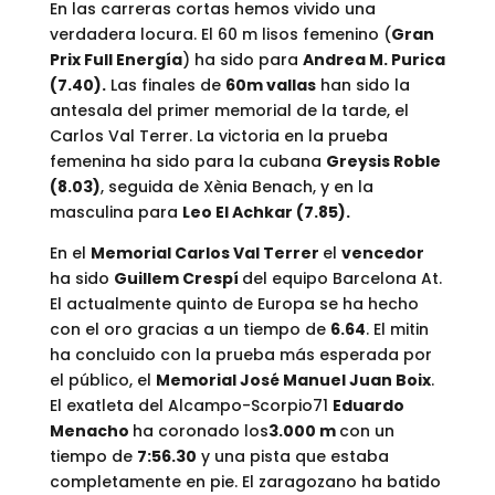
En las carreras cortas hemos vivido una
verdadera locura. El 60 m lisos femenino (
Gran
Prix Full Energía
) ha sido para
Andrea M. Purica
(7.40).
Las finales de
60m vallas
han sido la
antesala del primer memorial de la tarde, el
Carlos Val Terrer. La victoria en la prueba
femenina ha sido para la cubana
Greysis Roble
(8.03)
, seguida de Xènia Benach, y en la
masculina para
Leo El Achkar (7.85).
En el
Memorial Carlos Val Terrer
el
vencedor
ha sido
Guillem Crespí
del equipo Barcelona At.
El actualmente quinto de Europa se ha hecho
con el oro gracias a un tiempo de
6.64
. El mitin
ha concluido con la prueba más esperada por
el público, el
Memorial José Manuel Juan Boix
.
El exatleta del Alcampo-Scorpio71
Eduardo
Menacho
ha coronado los
3.000 m
con un
tiempo de
7:56.30
y una pista que estaba
completamente en pie. El zaragozano ha batido