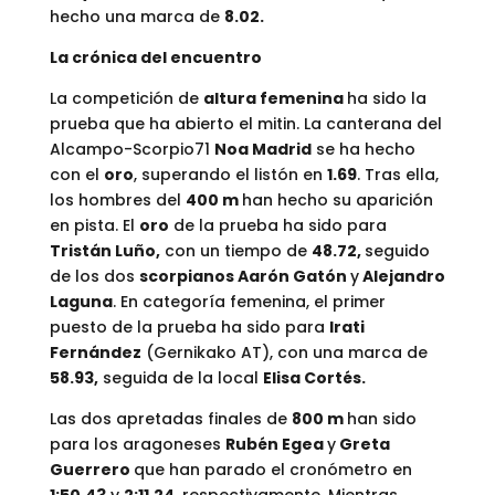
hecho una marca de
8.02.
La crónica del encuentro
La competición de
altura femenina
ha sido la
prueba que ha abierto el mitin. La canterana del
Alcampo-Scorpio71
Noa Madrid
se ha hecho
con el
oro
, superando el listón en
1.69
. Tras ella,
los hombres del
400 m
han hecho su aparición
en pista. El
oro
de la prueba ha sido para
Tristán Luño,
con un tiempo de
48.72,
seguido
de los dos
scorpianos Aarón Gatón
y
Alejandro
Laguna
. En categoría femenina, el primer
puesto de la prueba ha sido para
Irati
Fernández
(Gernikako AT), con una marca de
58.93,
seguida de la local
Elisa Cortés.
Las dos apretadas finales de
800 m
han sido
para los aragoneses
Rubén Egea
y
Greta
Guerrero
que han parado el cronómetro en