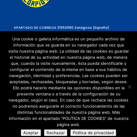
APARTADO DE CORREOS 310
50080 Zaragoza (España)
Una cookie o galleta informática es un pequeño archivo de
información que se guarda en su navegador cada vez que
visita nuestra página web. La utilidad de las cookies es guardar
el historial de su actividad en nuestra página web, de manera
que, cuando la visite nuevamente, ésta pueda identificarle y
configurar el contenido de la misma en base a sus hábitos de
navegación, identidad y preferencias. Las cookies pueden ser
Política de Privacidad
aceptadas, rechazadas, bloqueadas y borradas, según desee.
Política de cookies
Ello podrá hacerlo mediante las opciones disponibles en la
presente ventana o a través de la configuración de su
navegador, según el caso. En caso de que rechace las cookies
no podremos asegurarle el correcto funcionamiento de las
distintas funcionalidades de nuestra página web. Más
información en el apartado “POLÍTICA DE COOKIES” de nuestra
página web.
© Copyright 2021 | Todos los Derechos
Aceptar
Rechazar
Política de privacidad
Reservados