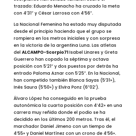
trazado: Eduardo Menacho ha cruzado la meta
con 4’31” y César Larrosa con 4’56”.
La Nacional Femenina ha estado muy disputada
desde el principio haciendo que el grupo se
rompiera en los metros iniciales y con sorpresa
en la victoria de la argentina Luna. Las atletas
del
ALCAMPO-Scorpio71
Isabel Linares y Greta
Guerrero han copado la séptima y octava
posición con 5’21” y dos puestos por detrás ha
entrado Paloma Aznar con 5’25”. En la Nacional,
han competido también Blanca Sayas (5’31»),
Inés Saura (5’50») y Elvira Ponz (6”02’).
Álvaro López ha conseguido en la prueba
autonómica la cuarta posición con 4’42» en una
carrera muy reñida donde el podio se ha
decidido en los últimos 200 metros. Tras él, el
marchador Daniel Jimeno con un tiempo de
4’55» y Daniel Martínez con un crono de 4’56».