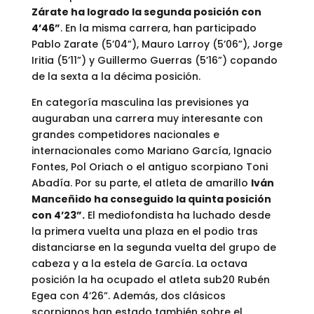
Zárate ha logrado la segunda posición con
4’46”
. En la misma carrera, han participado
Pablo Zarate (5’04”), Mauro Larroy (5’06”), Jorge
Iritia (5’11”) y Guillermo Guerras (5’16”) copando
de la sexta a la décima posición.
En categoría masculina las previsiones ya
auguraban una carrera muy interesante con
grandes competidores nacionales e
internacionales como Mariano García, Ignacio
Fontes, Pol Oriach o el antiguo scorpiano Toni
Abadía. Por su parte, el atleta de amarillo
Iván
Manceñido ha conseguido la quinta posición
con 4’23”.
El mediofondista ha luchado desde
la primera vuelta una plaza en el podio tras
distanciarse en la segunda vuelta del grupo de
cabeza y a la estela de García. La octava
posición la ha ocupado el atleta sub20 Rubén
Egea con 4’26”. Además, dos clásicos
scorpianos han estado también sobre el