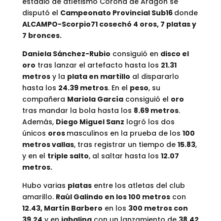
estadio de atletismo Corona de Aragón se
disputó el
Campeonato Provincial Sub16
donde
ALCAMPO-Scorpio71 cosechó 4 oros, 7 platas y
7 bronces.
Daniela Sánchez-Rubio
consiguió en
disco el
oro
tras lanzar el artefacto hasta los
21.31
metros
y la
plata en martillo
al dispararlo
hasta los
24.39 metros
. En el
peso
, su
compañera
Mariola García
consiguió el
oro
tras mandar la bola hasta los
8.69 metros
.
Además,
Diego Miguel Sanz
logró los dos
únicos
oros
masculinos en la prueba de los
100
metros vallas
, tras registrar un tiempo de
15.83
,
y en el
triple salto
, al saltar hasta los
12.07
metros.
Hubo varias
platas
entre los atletas del club
amarillo.
Raúl Galindo en los 100 metros
con
12.43, Martín Barbero
en los
300 metros con
39.24
y en
jabalina
con un lanzamiento de
38.42