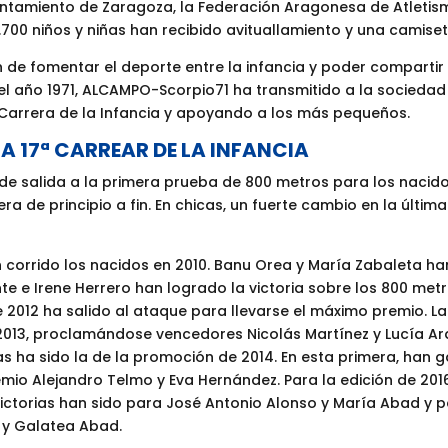
tamiento de Zaragoza, la Federación Aragonesa de Atletism
700 niños y niñas han recibido avituallamiento y una camise
án de fomentar el deporte entre la infancia y poder comparti
el año 1971, ALCAMPO-Scorpio71 ha transmitido a la sociedad 
 Carrera de la Infancia y apoyando a los más pequeños.
A 17ª CARREAR DE LA INFANCIA
o de salida a la primera prueba de 800 metros para los naci
 de principio a fin. En chicas, un fuerte cambio en la últim
n corrido los nacidos en 2010. Banu Orea y María Zabaleta ha
ente e Irene Herrero han logrado la victoria sobre los 800 met
e 2012 ha salido al ataque para llevarse el máximo premio. La
en 2013, proclamándose vencedores Nicolás Martínez y Lucía
as ha sido la de la promoción de 2014. En esta primera, han 
mio Alejandro Telmo y Eva Hernández. Para la edición de 2016
 victorias han sido para José Antonio Alonso y María Abad y p
r y Galatea Abad.