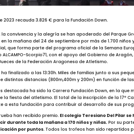
 de 2023 recauda 3.826 € para la Fundación Down.
til, la convivencia y la alegría se han apoderado del Parque
 en la mañana del 24 de septiembre por más de 1.700 niños y 
cial, que forma parte del programa oficial de la Semana Euro
mo ALCAMPO-Scorpio71, con el apoyo del Gobierno de Aragón
Jueces de la Federación Aragonesa de Atletismo.
ha finalizado a las 13:30h. Miles de familias junto a sus pe
e distintas distancias (800m,400m y 200m) en función de las
ás destacada ha sido la Carrera Fundación Down, en la que 
la fiesta del atletismo. El total de la inscripción de la 17ª C
 a esta fundación para contribuir al desarrollo de sus prog
prueba han recibido premio.
El colegio Teresiano Del Pilar se
ir durante toda la mañana a 170 niños y niñas.
Por su parte
ificación por puntos
. Todos los trofeos han sido repartidos