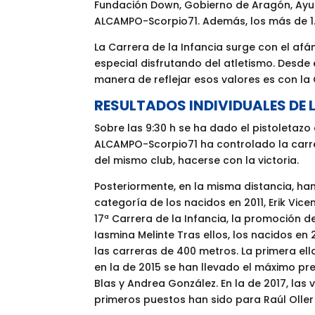
Fundación Down, Gobierno de Aragón, Ayun
ALCAMPO-Scorpio71. Además, los más de 1.
La Carrera de la Infancia surge con el af
especial disfrutando del atletismo. Desde 
manera de reflejar esos valores es con la
RESULTADOS INDIVIDUALES DE L
Sobre las 9:30 h se ha dado el pistoletaz
ALCAMPO-Scorpio71 ha controlado la carrera
del mismo club, hacerse con la victoria.
Posteriormente, en la misma distancia, ha
categoría de los nacidos en 2011, Erik Vic
17ª Carrera de la Infancia, la promoción d
Iasmina Melinte Tras ellos, los nacidos 
las carreras de 400 metros. La primera ell
en la de 2015 se han llevado el máximo pre
Blas y Andrea González. En la de 2017, las
primeros puestos han sido para Raúl Olle