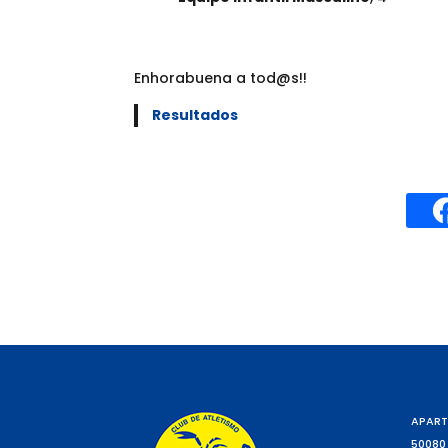
Enhorabuena a tod@s!!
Resultados
APART
50080