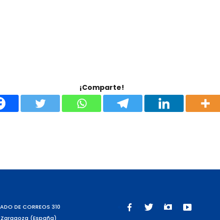
¡Comparte!
ADO DE CORREOS 310
 Zaragoza (España)